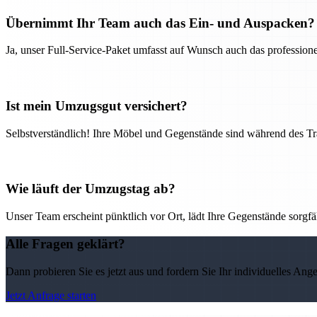
Übernimmt Ihr Team auch das Ein- und Auspacken?
Ja, unser Full-Service-Paket umfasst auf Wunsch auch das professio
Ist mein Umzugsgut versichert?
Selbstverständlich! Ihre Möbel und Gegenstände sind während des Tra
Wie läuft der Umzugstag ab?
Unser Team erscheint pünktlich vor Ort, lädt Ihre Gegenstände sorgfälti
Alle Fragen geklärt?
Dann probieren Sie es jetzt aus und fordern Sie Ihr individuelles Ang
Jetzt Anfrage starten