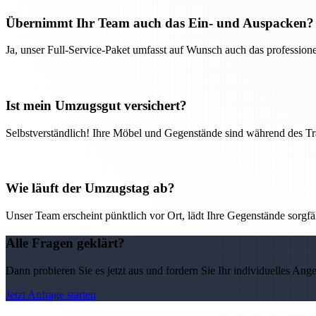
Übernimmt Ihr Team auch das Ein- und Auspacken?
Ja, unser Full-Service-Paket umfasst auf Wunsch auch das professio
Ist mein Umzugsgut versichert?
Selbstverständlich! Ihre Möbel und Gegenstände sind während des Tra
Wie läuft der Umzugstag ab?
Unser Team erscheint pünktlich vor Ort, lädt Ihre Gegenstände sorgfälti
Alle Fragen geklärt?
Dann probieren Sie es jetzt aus und fordern Sie Ihr individuelles Ang
Jetzt Anfrage starten