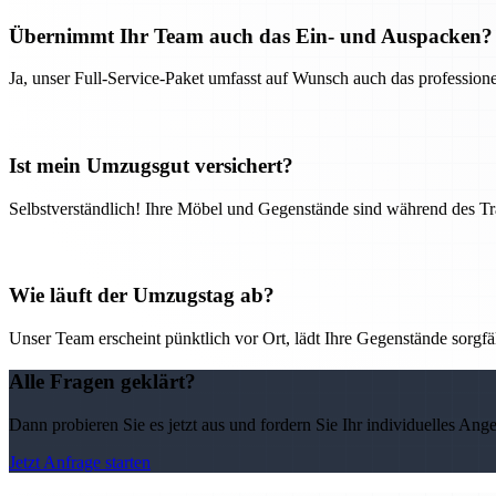
Übernimmt Ihr Team auch das Ein- und Auspacken?
Ja, unser Full-Service-Paket umfasst auf Wunsch auch das professio
Ist mein Umzugsgut versichert?
Selbstverständlich! Ihre Möbel und Gegenstände sind während des Tra
Wie läuft der Umzugstag ab?
Unser Team erscheint pünktlich vor Ort, lädt Ihre Gegenstände sorgfälti
Alle Fragen geklärt?
Dann probieren Sie es jetzt aus und fordern Sie Ihr individuelles Ang
Jetzt Anfrage starten