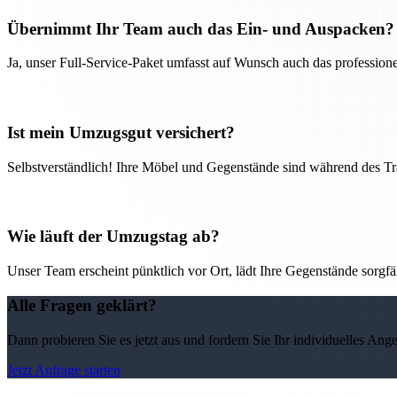
Übernimmt Ihr Team auch das Ein- und Auspacken?
Ja, unser Full-Service-Paket umfasst auf Wunsch auch das professio
Ist mein Umzugsgut versichert?
Selbstverständlich! Ihre Möbel und Gegenstände sind während des Tra
Wie läuft der Umzugstag ab?
Unser Team erscheint pünktlich vor Ort, lädt Ihre Gegenstände sorgfälti
Alle Fragen geklärt?
Dann probieren Sie es jetzt aus und fordern Sie Ihr individuelles Ang
Jetzt Anfrage starten