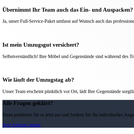
Übernimmt Ihr Team auch das Ein- und Auspacken?
Ja, unser Full-Service-Paket umfasst auf Wunsch auch das professio
Ist mein Umzugsgut versichert?
Selbstverständlich! Ihre Möbel und Gegenstände sind während des Tra
Wie läuft der Umzugstag ab?
Unser Team erscheint pünktlich vor Ort, lädt Ihre Gegenstände sorgfälti
Alle Fragen geklärt?
Dann probieren Sie es jetzt aus und fordern Sie Ihr individuelles Ang
Jetzt Anfrage starten