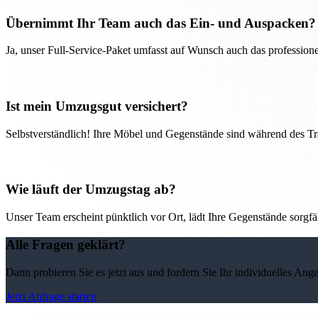
Übernimmt Ihr Team auch das Ein- und Auspacken?
Ja, unser Full-Service-Paket umfasst auf Wunsch auch das professio
Ist mein Umzugsgut versichert?
Selbstverständlich! Ihre Möbel und Gegenstände sind während des Tra
Wie läuft der Umzugstag ab?
Unser Team erscheint pünktlich vor Ort, lädt Ihre Gegenstände sorgfälti
Alle Fragen geklärt?
Dann probieren Sie es jetzt aus und fordern Sie Ihr individuelles Ang
Jetzt Anfrage starten