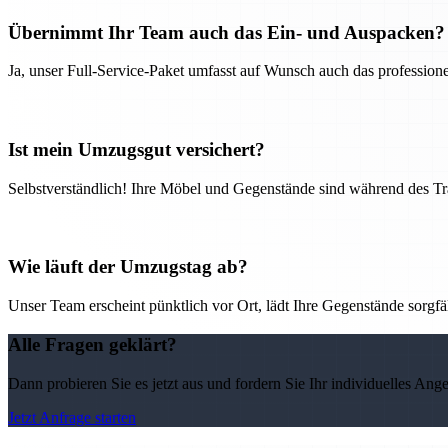
Übernimmt Ihr Team auch das Ein- und Auspacken?
Ja, unser Full-Service-Paket umfasst auf Wunsch auch das professio
Ist mein Umzugsgut versichert?
Selbstverständlich! Ihre Möbel und Gegenstände sind während des Tra
Wie läuft der Umzugstag ab?
Unser Team erscheint pünktlich vor Ort, lädt Ihre Gegenstände sorgfälti
Alle Fragen geklärt?
Dann probieren Sie es jetzt aus und fordern Sie Ihr individuelles Ang
Jetzt Anfrage starten